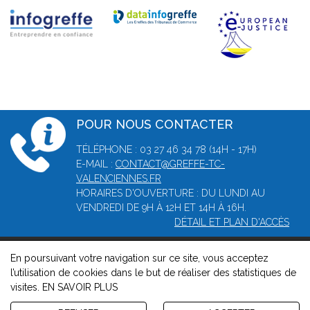
POUR NOUS CONTACTER
TÉLÉPHONE : 03 27 46 34 78 (14H - 17H)
E-MAIL :
CONTACT@GREFFE-TC-
VALENCIENNES.FR
HORAIRES D'OUVERTURE : DU LUNDI AU
VENDREDI DE 9H À 12H ET 14H À 16H.
DÉTAIL ET PLAN D'ACCÈS
En poursuivant votre navigation sur ce site, vous acceptez
© 2026, Greffe du tribunal de commerce de Valenciennes -
l’utilisation de cookies dans le but de réaliser des statistiques de
Mentions légales
-
Contact
-
Gestion des cookies
-
Politique de
visites.
EN SAVOIR PLUS
confidentialité et de cookies
Version : 1.8.1