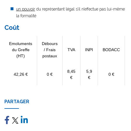
un pouvoir
du représentant légal s’il n’effectue pas lui-même
la formalité
Coût
Emoluments
Débours
du Greffe
/ Frais
TVA
INPI
BODACC
(HT)
postaux
8,45
5,9
42,26 €
0 €
0 €
€
€
PARTAGER