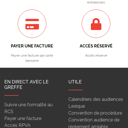
entreprises
PAYER UNE FACTURE
ACCÈS RÉSERVÉ
Payer une facture par carte
Accès réservé
bancaire
EN DIRECT AVEC LE
UTILE
GREFFE
Calendriers des audiences
Suivre une formalité au
Lexique
RCS
Convention de procédure
Payer une facture
Convention audience de
Accès RPVA
règlement amiable