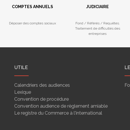
COMPTES ANNUELS
JUDICIAIRE
Déposer des comptes sociaux
Fond / Référés / Requêtes.
Traitement de difficultés des
entreprises
UTILE
L
Calendriers des audiences
Fo
Lexique
Convention de procédure
Convention audience de règlement amiable
Le registre du Commerce à l'international