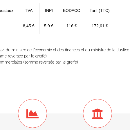
postaux
TVA
INPI
BODACC
Tarif (TTC)
8,45 €
5,9 €
116 €
172,61 €
024
du ministre de l'économie et des finances et du ministre de la Justice
omme reversée par le greffe)
 Commerciales
(somme reversée par le greffe)