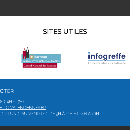
SITES UTILES
ACTER
 (14H - 17H)
-TC-VALENCIENNES.FR
DU LUNDI AU VENDREDI DE 9H À 12H ET 14H À 16H.