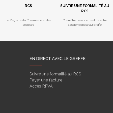
RCS
SUIVRE UNE FORMALITÉ AU
RCS
Le Registre du Commerce et des
Connaître l'avancement de votre
Sociétés
dossier déposé au greffe
EN DIRECT AVEC LE GREFFE
Suivre une formalité au RCS
Payer une facture
Accès RPVA