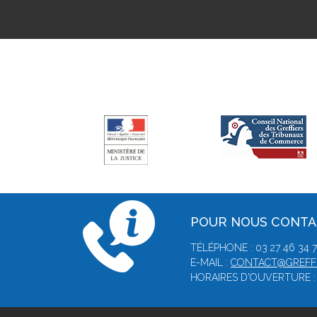
POUR NOUS CONT
TÉLÉPHONE : 03 27 46 34 78
E-MAIL :
CONTACT@GREFFE
HORAIRES D'OUVERTURE : 