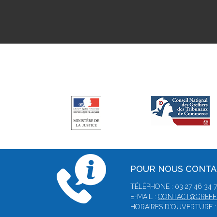
POUR NOUS CONT
TÉLÉPHONE : 03 27 46 34 78
E-MAIL :
CONTACT@GREFFE
HORAIRES D'OUVERTURE : 