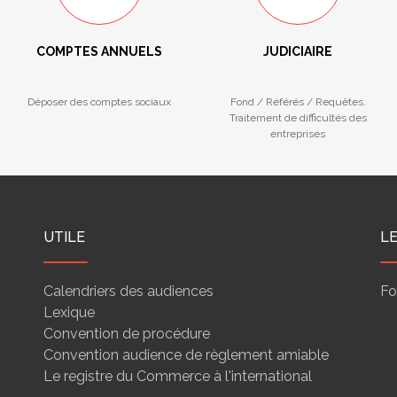
COMPTES ANNUELS
JUDICIAIRE
Déposer des comptes sociaux
Fond / Référés / Requêtes.
Traitement de difficultés des
entreprises
UTILE
L
Calendriers des audiences
Fo
Lexique
Convention de procédure
Convention audience de règlement amiable
Le registre du Commerce à l'international