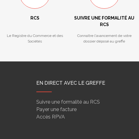
RCS
SUIVRE UNE FORMALITÉ AU
RCS
Le Registre du Commerce et des
Connaître l'avancement de votre
Sociétés
dossier déposé au greffe
EN DIRECT AVEC LE GREFFE
Suivre une formalité au RCS
Payer une facture
Accès RPVA