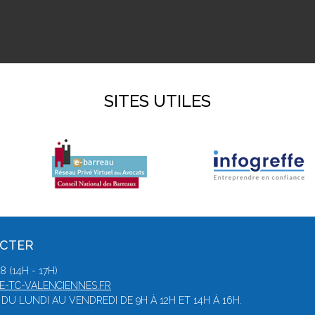
SITES UTILES
ACTER
 (14H - 17H)
-TC-VALENCIENNES.FR
DU LUNDI AU VENDREDI DE 9H À 12H ET 14H À 16H.