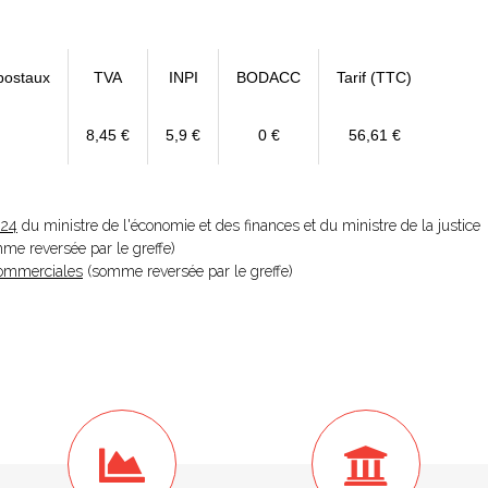
postaux
TVA
INPI
BODACC
Tarif (TTC)
8,45 €
5,9 €
0 €
56,61 €
024
du ministre de l'économie et des finances et du ministre de la justice
omme reversée par le greffe)
 Commerciales
(somme reversée par le greffe)