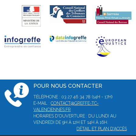
POUR NOUS CONTACTER
TÉLÉPHONE : 03 27 46 34 78 (14H - 17H)
E-MAIL :
CONTACT@GREFFE-TC-
VALENCIENNES.FR
HORAIRES D'OUVERTURE : DU LUNDI AU
VENDREDI DE 9H À 12H ET 14H À 16H.
DÉTAIL ET PLAN D'ACCÈS