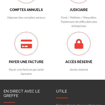
COMPTES ANNUELS
JUDICIAIRE
Déposer des comptes sociaux
Fond / Référés / Requêtes.
Traitement de difficultés des
entreprises
PAYER UNE FACTURE
ACCÈS RÉSERVÉ
Payer une facture par carte
Accès réservé
bancaire
EN DIRECT AVEC LE
UTILE
GREFFE