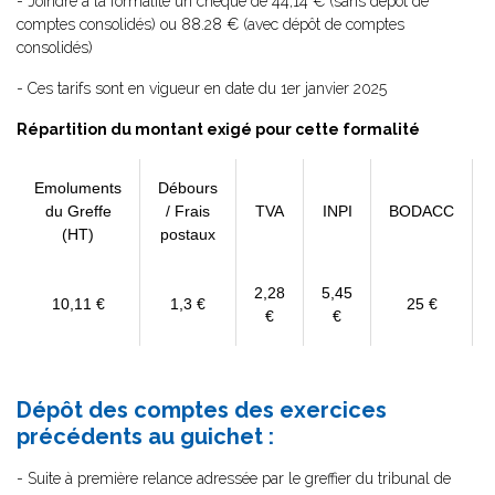
- Joindre à la formalité un chèque de 44,14 € (sans dépôt de
comptes consolidés) ou 88.28 € (avec dépôt de comptes
consolidés)
- Ces tarifs sont en vigueur en date du 1er janvier 2025
Répartition du montant exigé pour cette formalité
Emoluments
Débours
du Greffe
/ Frais
TVA
INPI
BODACC
(HT)
postaux
2,28
5,45
10,11 €
1,3 €
25 €
€
€
Dépôt des comptes des exercices
précédents au guichet :
- Suite à première relance adressée par le greffier du tribunal de