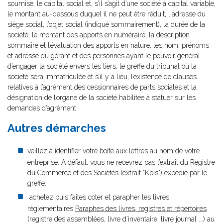
soumise, le capital social et, s’il s’agit d’une société à capital variable,
le montant au-dessous duquel il ne peut être réduit, l'adresse du
siège social, l’objet social (indiqué sommairement), la durée de la
société, le montant des apports en numéraire, la description
sommaire et l’évaluation des apports en nature, les nom, prénoms
et adresse du gérant et des personnes ayant le pouvoir général
d’engager la société envers les tiers, le greffe du tribunal où la
société sera immatriculée et s’il y a lieu, l’existence de clauses
relatives à l’agrément des cessionnaires de parts sociales et la
désignation de l’organe de la société habilitée à statuer sur les
demandes d’agrément.
Autres démarches
veillez à identifier votre boîte aux lettres au nom de votre
entreprise. A défaut, vous ne recevrez pas l’extrait du Registre
du Commerce et des Sociétés (extrait "Kbis") expédié par le
greffe.
achetez puis faites coter et parapher les livres
réglementaires
Paraphes des livres, registres et répertoires
(registre des assemblées, livre d’inventaire, livre journal ...) au