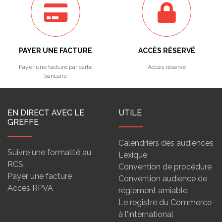
PAYER UNE FACTURE
ACCÈS RÉSERVÉ
Payer une facture par carte
Accès réservé
bancaire
EN DIRECT AVEC LE
UTILE
GREFFE
Calendriers des audiences
Suivre une formalité au
Lexique
RCS
Convention de procédure
Payer une facture
Convention audience de
Accès RPVA
règlement amiable
Le registre du Commerce
à l'international