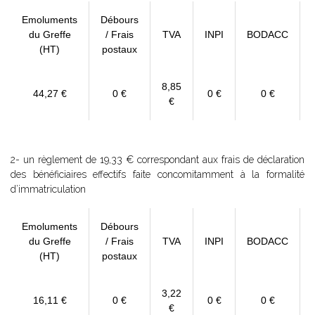
Emoluments
Débours
du Greffe
/ Frais
TVA
INPI
BODACC
(HT)
postaux
8,85
44,27 €
0 €
0 €
0 €
€
2- un règlement de 19,33 € correspondant aux frais de déclaration
des bénéficiaires effectifs faite concomitamment à la formalité
d’immatriculation
Emoluments
Débours
du Greffe
/ Frais
TVA
INPI
BODACC
(HT)
postaux
3,22
16,11 €
0 €
0 €
0 €
€