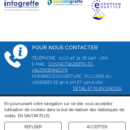
POUR NOUS CONTACTER
TÉLÉPHONE : 03 27 46 34 78 (14H - 17H)
E-MAIL :
CONTACT@GREFFE-TC-
VALENCIENNES.FR
HORAIRES D'OUVERTURE : DU LUNDI AU
VENDREDI DE 9H À 12H ET 14H À 16H.
DÉTAIL ET PLAN D'ACCÈS
En poursuivant votre navigation sur ce site, vous acceptez
© 2026, Greffe du tribunal de commerce de Valenciennes -
l’utilisation de cookies dans le but de réaliser des statistiques de
Mentions légales
-
Contact
-
Gestion des cookies
-
Politique de
visites.
EN SAVOIR PLUS
confidentialité et de cookies
Version : 1.8.1
REFUSER
ACCEPTER