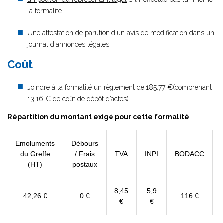
la formalité
Une attestation de parution d'un avis de modification dans un
journal d'annonces légales
Coût
Joindre à la formalité un règlement de
185.77 €(comprenant
13,16 € de coût de dépôt d'actes).
Répartition du montant exigé pour cette formalité
Emoluments
Débours
du Greffe
/ Frais
TVA
INPI
BODACC
(HT)
postaux
8,45
5,9
42,26 €
0 €
116 €
€
€