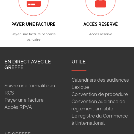
PAYER UNE FACTURE
ACCÈS RÉSERVÉ
Payer une facture par carte
Accès réservé
bancaire
EN DIRECT AVEC LE
UTILE
GREFFE
Calendriers des audiences
Suivre une formalité au
Lexique
RCS
Convention de procédure
Payer une facture
Convention audience de
Accès RPVA
règlement amiable
Le registre du Commerce
à l'international