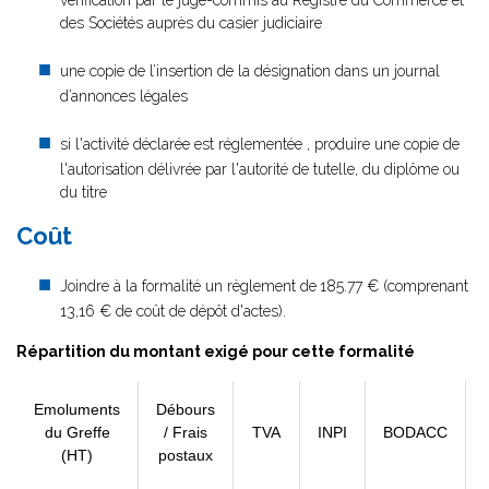
vérification par le juge-commis au Registre du Commerce et
des Sociétés auprès du casier judiciaire
une copie de l’insertion de la désignation dans un journal
d’annonces légales
si l'activité déclarée est réglementée , produire une copie de
l'autorisation délivrée par l'autorité de tutelle, du diplôme ou
du titre
Coût
Joindre à la formalité un règlement de
185.77 € (comprenant
13,16 € de coût de dépôt d'actes).
Répartition du montant exigé pour cette formalité
Emoluments
Débours
du Greffe
/ Frais
TVA
INPI
BODACC
(HT)
postaux