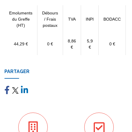
Emoluments
Débours
du Greffe
/ Frais
TVA
INPI
BODACC
(HT)
postaux
8,86
5,9
44,29 €
0 €
0 €
€
€
PARTAGER