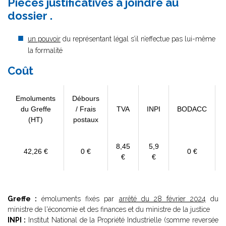
Pièces justificatives à joindre au
dossier .
un pouvoir
du représentant légal s’il n’effectue pas lui-même
la formalité
Coût
Emoluments
Débours
du Greffe
/ Frais
TVA
INPI
BODACC
(HT)
postaux
8,45
5,9
42,26 €
0 €
0 €
€
€
Greffe :
émoluments fixés par
arrêté du 28 février 2024
du
ministre de l'économie et des finances et du ministre de la justice
INPI :
Institut National de la Propriété Industrielle (somme reversée