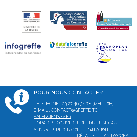
POUR NOUS CONTACTER
TÉLÉPHONE : 03 27 46 34 78 (14H - 17H)
E-MAIL :
CONTACT@GREFFE-TC-
VALENCIENNES.FR
HORAIRES D'OUVERTURE : DU LUNDI AU
VENDREDI DE 9H À 12H ET 14H À 16H.
DÉTAIL ET PLAN D'ACCÈS