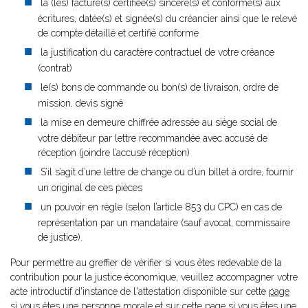
la (les) facture(s) certifiée(s) sincère(s) et conforme(s) aux
écritures, datée(s) et signée(s) du créancier ainsi que le relevé
de compte détaillé et certifié conforme
la justification du caractère contractuel de votre créance
(contrat)
le(s) bons de commande ou bon(s) de livraison, ordre de
mission, devis signé
la mise en demeure chiffrée adressée au siège social de
votre débiteur par lettre recommandée avec accusé de
réception (joindre l’accusé réception)
S’il s’agit d’une lettre de change ou d’un billet à ordre, fournir
un original de ces pièces
un pouvoir en règle (selon l’article 853 du CPC) en cas de
représentation par un mandataire (sauf avocat, commissaire
de justice).
Pour permettre au greffier de vérifier si vous êtes redevable de la
contribution pour la justice économique, veuillez accompagner votre
acte introductif d'instance de l'attestation disponible sur cette
page
si vous êtes une personne morale et sur cette
page
si vous êtes une