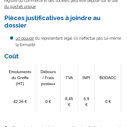
registre du commerce et des sociétés peut être déposé sur le site
du guichet unique
Pièces justificatives à joindre au
dossier
un pouvoir
du représentant légal s’il n’effectue pas lui-même
la formalité
Coût
Emoluments
Débours
du Greffe
/ Frais
TVA
INPI
BODACC
(HT)
postaux
8,45
5,9
42,26 €
0 €
0 €
€
€