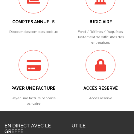
COMPTES ANNUELS
JUDICIAIRE
Déposer des comptes sociaux
Fond / Référés / Requêtes.
Traitement de difficultés des
entreprises
PAYER UNE FACTURE
ACCÈS RÉSERVÉ
Payer une facture par carte
Accès réservé
bancaire
EN DIRECT AVEC LE
UTILE
GREFFE