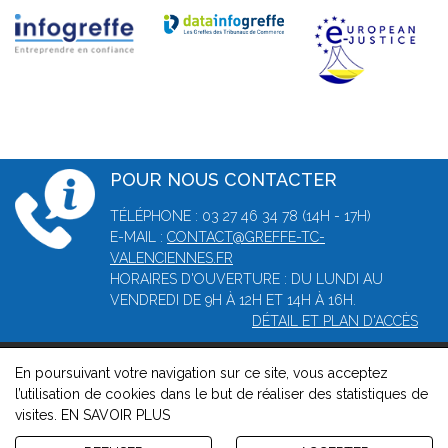
POUR NOUS CONTACTER
TÉLÉPHONE : 03 27 46 34 78 (14H - 17H)
E-MAIL :
CONTACT@GREFFE-TC-
VALENCIENNES.FR
HORAIRES D'OUVERTURE : DU LUNDI AU
VENDREDI DE 9H À 12H ET 14H À 16H.
DÉTAIL ET PLAN D'ACCÈS
En poursuivant votre navigation sur ce site, vous acceptez
© 2026, Greffe du tribunal de commerce de Valenciennes -
l’utilisation de cookies dans le but de réaliser des statistiques de
Mentions légales
-
Contact
-
Gestion des cookies
-
Politique de
visites.
EN SAVOIR PLUS
confidentialité et de cookies
Version : 1.8.1