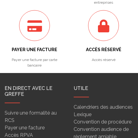
entreprises
PAYER UNE FACTURE
ACCÈS RÉSERVÉ
Payer une facture par carte
Accès réservé
bancaire
EN DIRECT AVEC LE
UTILE
GREFFE
Calendriers des audiences
Suivre une formalité au
Lexique
RCS
Convention de procédure
Payer une facture
Convention audience de
Accès RPVA
règlement amiable