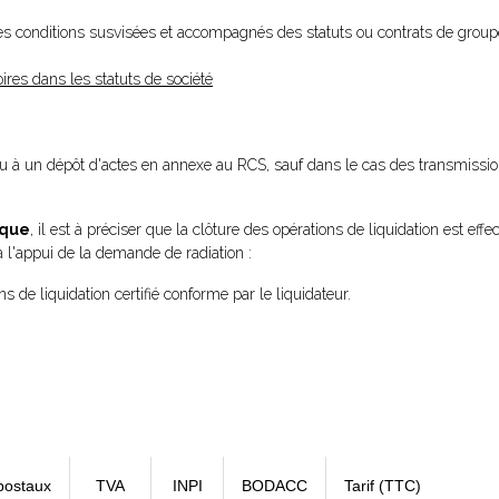
les conditions susvisées et accompagnés des statuts ou contrats de group
ires dans les statuts de société
 à un dépôt d'actes en annexe au RCS, sauf dans le cas des transmissio
ique
, il est à préciser que la clôture des opérations de liquidation est eff
 à l'appui de la demande de radiation :
s de liquidation certifié conforme par le liquidateur.
postaux
TVA
INPI
BODACC
Tarif (TTC)