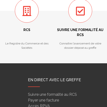
RCS
SUIVRE UNE FORMALITÉ AU
RCS
Le Registre du Commerce et des
Connaître l'avancement de votre
Sociétés
dossier déposé au greffe
EN DIRECT AVEC LE GREFFE
Suivre une formalité au RCS
Payer une facture
Accès RPVA