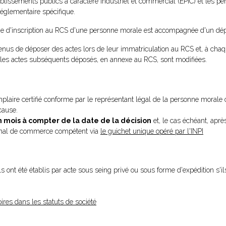
blissements publics à caractère industriel et commercial (EPIC) et les p
 réglementaire spécifique.
ande d'inscription au RCS d'une personne morale est accompagnée d'un dép
tenus de déposer des actes lors de leur immatriculation au RCS et, à chaq
et les actes subséquents déposés, en annexe au RCS, sont modifiées.
aire certifié conforme par le représentant légal de la personne morale 
cause.
n mois à compter de la date de la décision
et, le cas échéant, aprè
bunal de commerce compétent via
le guichet unique opéré par l'INPI
s ont été établis par acte sous seing privé ou sous forme d'expédition s'ils
ires dans les statuts de société