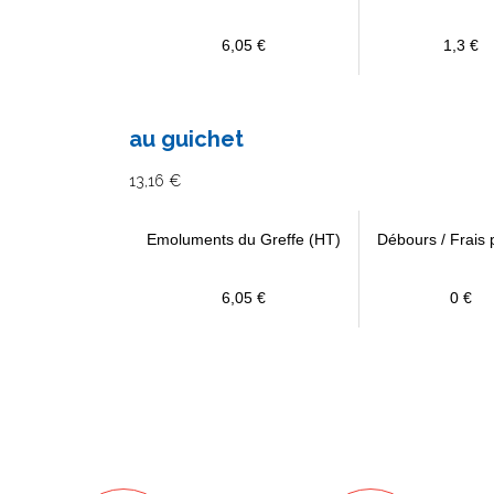
6,05 €
1,3 €
au guichet
13,16 €
Emoluments du Greffe (HT)
Débours / Frais 
6,05 €
0 €