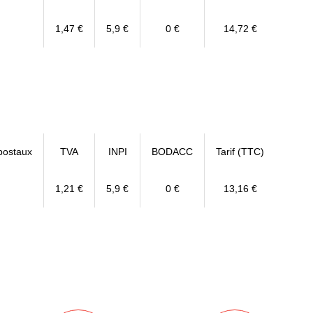
1,47 €
5,9 €
0 €
14,72 €
postaux
TVA
INPI
BODACC
Tarif (TTC)
1,21 €
5,9 €
0 €
13,16 €