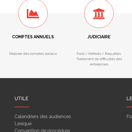
COMPTES ANNUELS
JUDICIAIRE
Déposer des comptes sociaux
Fond / Référés / Requêtes.
Traitement de difficultés des
entreprises
UTILE
L
Calendriers des audiences
Fo
Lexique
Convention de procédure