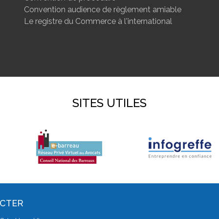
Convention audience de règlement amiable
Le registre du Commerce à l'international
SITES UTILES
ACTER