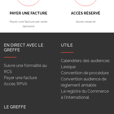
PAYER UNE FACTURE
ACCÈS RÉSERVÉ
Payer une facture par carte
Accès réservé
bancaire
EN DIRECT AVEC LE
UTILE
GREFFE
Calendriers des audiences
Suivre une formalité au
Lexique
RCS
Convention de procédure
Payer une facture
Convention audience de
Accès RPVA
règlement amiable
Le registre du Commerce
à l'international
LE GREFFE