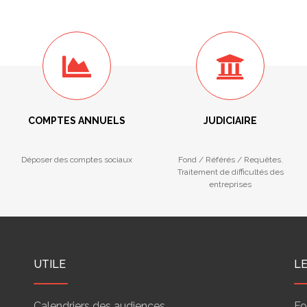
COMPTES ANNUELS
JUDICIAIRE
Déposer des comptes sociaux
Fond / Référés / Requêtes.
Traitement de difficultés des
entreprises
UTILE
L
Calendriers des audiences
Fo