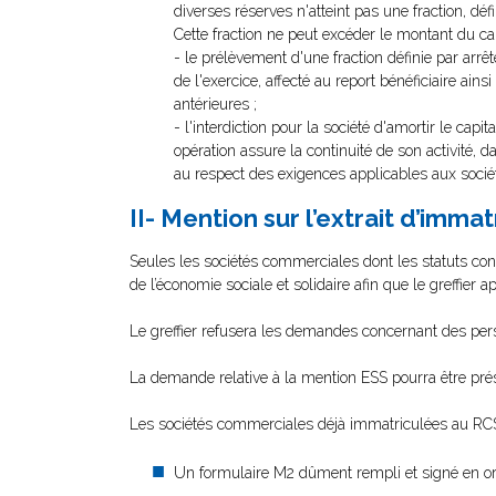
diverses réserves n'atteint pas une fraction, déf
Cette fraction ne peut excéder le montant du cap
- le prélèvement d'une fraction définie par arrê
de l'exercice, affecté au report bénéficiaire ain
antérieures ;
- l'interdiction pour la société d'amortir le cap
opération assure la continuité de son activité, 
au respect des exigences applicables aux socié
II- Mention sur l’extrait d’imma
Seules les sociétés commerciales dont les statuts co
de l’économie sociale et solidaire afin que le greffier
Le greffier refusera les demandes concernant des perso
La demande relative à la mention ESS pourra être prése
Les sociétés commerciales déjà immatriculées au RCS
Un formulaire M2 dûment rempli et signé en ori