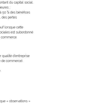
ntant du capital social.
ieures ;
 à 50 % des bénéfices
t, des pertes
auf lorsque cette
 sociales est subordonné
de commerce.
qualité d’entreprise
ode de commerce).
.
ique « observations »