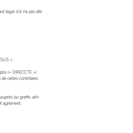
 légal (s’il n’a pas été
 ESUS ».
mploi (« DIRECCTE »),
 de celles contrôlées
uprès du greffe, afin
et agrément.