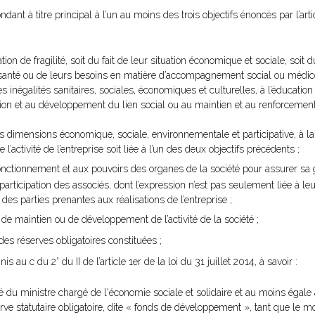
ondant à titre principal à l’un au moins des trois objectifs énoncés par l’arti
n de fragilité, soit du fait de leur situation économique et sociale, soit du
e santé ou de leurs besoins en matière d’accompagnement social ou médico
es inégalités sanitaires, sociales, économiques et culturelles, à l’éducation
tion et au développement du lien social ou au maintien et au renforcemen
dimensions économique, sociale, environnementale et participative, à la 
 l’activité de l’entreprise soit liée à l’un des deux objectifs précédents ;
 fonctionnement et aux pouvoirs des organes de la société pour assurer s
articipation des associés, dont l’expression n’est pas seulement liée à leu
 des parties prenantes aux réalisations de l’entreprise ;
if de maintien ou de développement de l’activité de la société ;
es réserves obligatoires constituées ;
 au c du 2° du II de l’article 1er de la loi du 31 juillet 2014, à savoir :
té du ministre chargé de l'économie sociale et solidaire et au moins égale
serve statutaire obligatoire, dite « fonds de développement », tant que le m