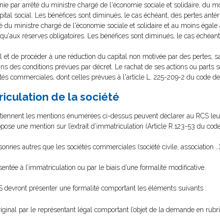
inie par arrêté du ministre chargé de l'économie sociale et solidaire, du mo
ital social. Les bénéfices sont diminués, le cas échéant, des pertes antér
té du ministre chargé de l'économie sociale et solidaire et au moins égale
si qu'aux réserves obligatoires. Les bénéfices sont diminués, le cas échéan
ital et de procéder à une réduction du capital non motivée par des pertes, s
dans des conditions prévues par décret. Le rachat de ses actions ou parts
tés commerciales, dont celles prévues à l'article L. 225-209-2 du code 
triculation de la société
ntiennent les mentions énumérées ci-dessus peuvent déclarer au RCS leur 
 appose une mention sur l’extrait d’immatriculation (Article R.123-53 du c
nnes autres que les sociétés commerciales (société civile, association …)
ntée à l’immatriculation ou par le biais d’une formalité modificative.
 devront présenter une formalité comportant les éléments suivants :
ginal par le représentant légal comportant l’objet de la demande en rubr