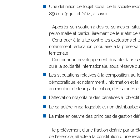
Une définition de l’objet social de la société rép
856 du 31 juillet 2014, à savoir :
- Apporter son soutien à des personnes en situatio
personnelle et particulièrement de leur état d
- Contribuer à la lutte contre les exclusions et l
notamment l’éducation populaire, à la préserva
territoriale ;
- Concourir au développement durable dans ses 
ou à la solidarité internationale, sous réserve que
Les stipulations relatives à la composition, au
démocratique, et notamment l’information et la p
au montant de leur participation, des salariés et
L’affectation majoritaire des bénéfices à l’object
Le caractère impartageable et non distribuable d
La mise en oeuvre des principes de gestion définis
- le prélèvement d'une fraction définie par arrê
de l'exercice, affecté à la constitution d'une ré