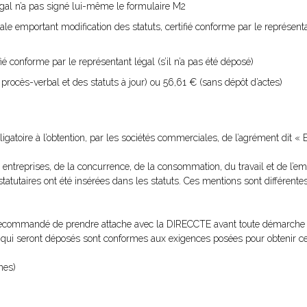
légal n’a pas signé lui-même le formulaire M2
 emportant modification des statuts, certifié conforme par le représentant
ié conforme par le représentant légal (s’il n’a pas été déposé)
rocès-verbal et des statuts à jour) ou 56,61 € (sans dépôt d’actes)
igatoire à l’obtention, par les sociétés commerciales, de l’agrément dit «
s entreprises, de la concurrence, de la consommation, du travail et de l’e
tutaires ont été insérées dans les statuts. Ces mentions sont différentes
st recommandé de prendre attache avec la DIRECCTE avant toute démarche a
 qui seront déposés sont conformes aux exigences posées pour obtenir c
nes)