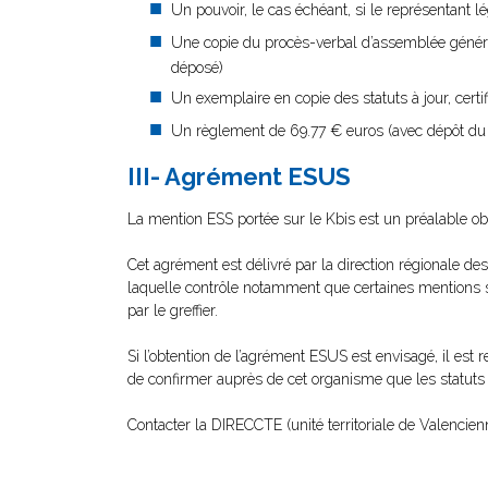
Un pouvoir, le cas échéant, si le représentant 
Une copie du procès-verbal d’assemblée générale
déposé)
Un exemplaire en copie des statuts à jour, certif
Un règlement de 69.77 € euros (avec dépôt du p
III- Agrément ESUS
La mention ESS portée sur le Kbis est un préalable obl
Cet agrément est délivré par la direction régionale de
laquelle contrôle notamment que certaines mentions sta
par le greffier.
Si l’obtention de l’agrément ESUS est envisagé, il e
de confirmer auprès de cet organisme que les statuts
Contacter la DIRECCTE (unité territoriale de Valencien