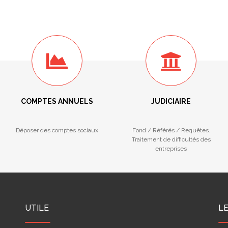
COMPTES ANNUELS
JUDICIAIRE
Déposer des comptes sociaux
Fond / Référés / Requêtes.
Traitement de difficultés des
entreprises
UTILE
L