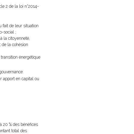
cle 2 de la loi n°2014-
 fait de leur situation
-social ;
 à la citoyenneté,
t de la cohésion
transition énergétique
a gouvernance
r apport en capital ou
 à 20 % des bénéfices
ontant total des